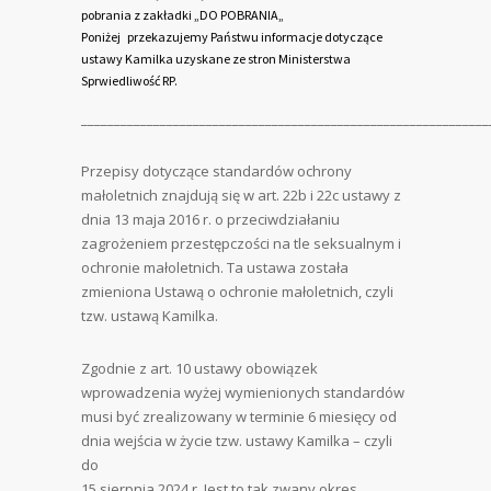
pobrania z zakładki „
DO POBRANIA
„
Poniżej przekazujemy Państwu informacje dotyczące
ustawy Kamilka uzyskane ze stron Ministerstwa
Sprwiedliwość RP.
______________________________________________________________
Przepisy dotyczące standardów ochrony
małoletnich znajdują się w art. 22b i 22c ustawy z
dnia 13 maja 2016 r. o przeciwdziałaniu
zagrożeniem przestępczości na tle seksualnym i
ochronie małoletnich. Ta ustawa została
zmieniona Ustawą o ochronie małoletnich, czyli
tzw. ustawą Kamilka.
Zgodnie z art. 10 ustawy obowiązek
wprowadzenia wyżej wymienionych standardów
musi być zrealizowany w terminie 6 miesięcy od
dnia wejścia w życie tzw. ustawy Kamilka – czyli
do
15 sierpnia 2024 r. Jest to tak zwany okres