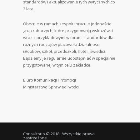
standardów i aktualizowanie tych wytycznych co
2 lata.
Obecnie w ramach zespołu pracuje jedenaście
grup roboczych, które przygotowują wskazówki
wraz z przykładowymi wzorami standardów dla
różnych rodzajów placówek/działalności
(żłobków, szkół, przedszkoli, hoteli, świetlic).
Będziemy je regularnie udostępniać w specjalnie
przygotowanej w tym celu zakładce.
Biuro Komunikacji i Promocji
Ministerstwo Sprawiedliwości
Consultorio © 2018 . Wszystkie prawa
zastrzeżone